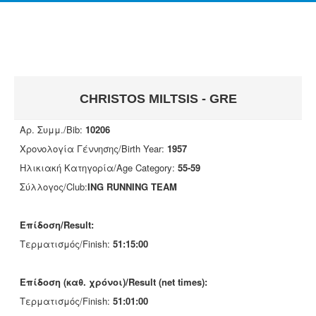
CHRISTOS MILTSIS - GRE
Αρ. Συμμ./Bib:
10206
Χρονολογία Γέννησης/Birth Year:
1957
Ηλικιακή Κατηγορία/Age Category:
55-59
Σύλλογος/Club:
ING RUNNING TEAM
Επίδοση/Result:
Τερματισμός/Finish:
51:15:00
Επίδοση (καθ. χρόνοι)/Result (net times):
Τερματισμός/Finish:
51:01:00