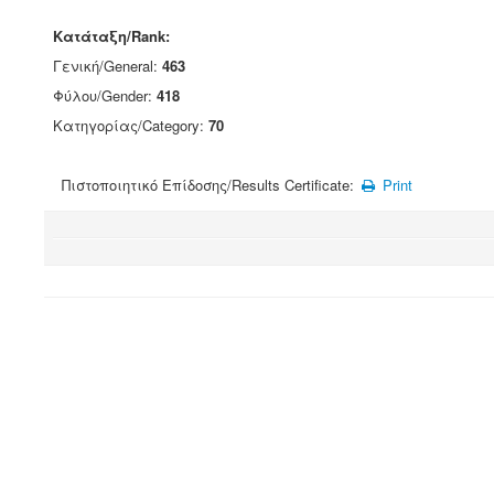
Κατάταξη/Rank:
Γενική/General:
463
Φύλου/Gender:
418
Κατηγορίας/Category:
70
Πιστοποιητικό Επίδοσης/Results Certificate:
Print