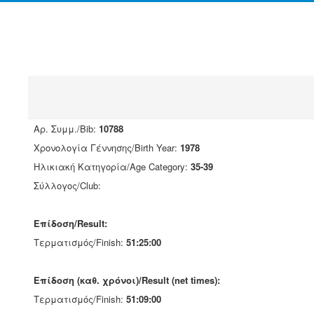
Αρ. Συμμ./Bib:
10788
Χρονολογία Γέννησης/Birth Year:
1978
Ηλικιακή Κατηγορία/Age Category:
35-39
Σύλλογος/Club:
Επίδοση/Result:
Τερματισμός/Finish:
51:25:00
Επίδοση (καθ. χρόνοι)/Result (net times):
Τερματισμός/Finish:
51:09:00