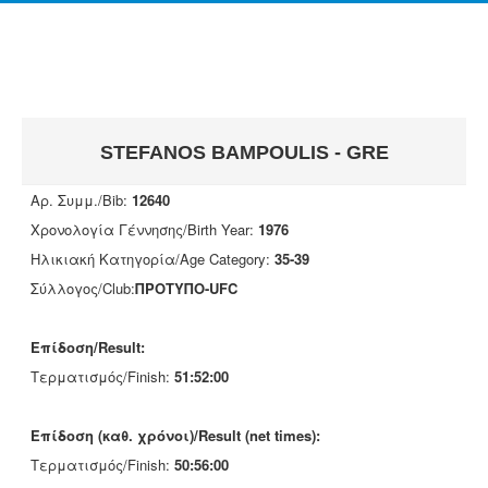
STEFANOS BAMPOULIS - GRE
Αρ. Συμμ./Bib:
12640
Χρονολογία Γέννησης/Birth Year:
1976
Ηλικιακή Κατηγορία/Age Category:
35-39
Σύλλογος/Club:
ΠΡΟΤΥΠΟ-UFC
Επίδοση/Result:
Τερματισμός/Finish:
51:52:00
Επίδοση (καθ. χρόνοι)/Result (net times):
Τερματισμός/Finish:
50:56:00