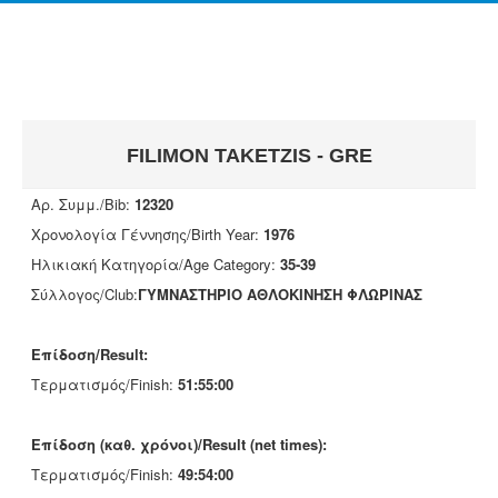
FILIMON TAKETZIS - GRE
Αρ. Συμμ./Bib:
12320
Χρονολογία Γέννησης/Birth Year:
1976
Ηλικιακή Κατηγορία/Age Category:
35-39
Σύλλογος/Club:
ΓΥΜΝΑΣΤΗΡΙΟ ΑΘΛΟΚΙΝΗΣΗ ΦΛΩΡΙΝΑΣ
Επίδοση/Result:
Τερματισμός/Finish:
51:55:00
Επίδοση (καθ. χρόνοι)/Result (net times):
Τερματισμός/Finish:
49:54:00