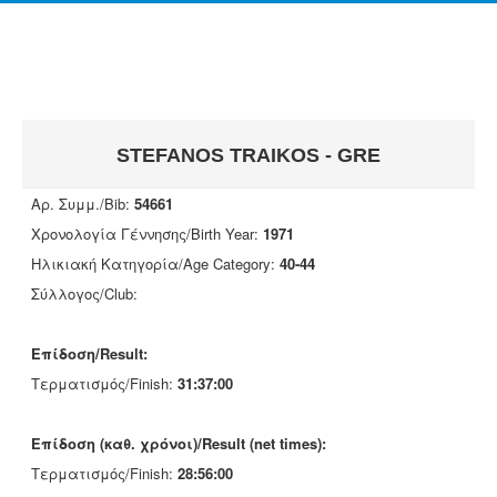
STEFANOS TRAIKOS - GRE
Αρ. Συμμ./Bib:
54661
Χρονολογία Γέννησης/Birth Year:
1971
Ηλικιακή Κατηγορία/Age Category:
40-44
Σύλλογος/Club:
Επίδοση/Result:
Τερματισμός/Finish:
31:37:00
Επίδοση (καθ. χρόνοι)/Result (net times):
Τερματισμός/Finish:
28:56:00