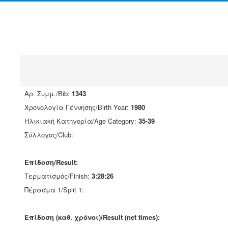
Αρ. Συμμ./Bib:
1343
Χρονολογία Γέννησης/Birth Year:
1980
Ηλικιακή Κατηγορία/Age Category:
35-39
Σύλλογος/Club:
Επίδοση/Result:
Τερματισμός/Finish:
3:28:26
Πέρασμα 1/Split 1:
Επίδοση (καθ. χρόνοι)/Result (net times):