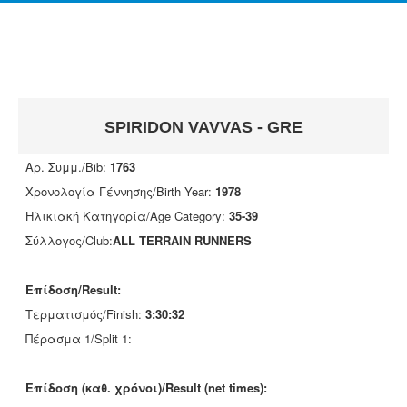
SPIRIDON VAVVAS - GRE
Αρ. Συμμ./Bib:
1763
Χρονολογία Γέννησης/Birth Year:
1978
Ηλικιακή Κατηγορία/Age Category:
35-39
Σύλλογος/Club:
ALL TERRAIN RUNNERS
Επίδοση/Result:
Τερματισμός/Finish:
3:30:32
Πέρασμα 1/Split 1:
Επίδοση (καθ. χρόνοι)/Result (net times):