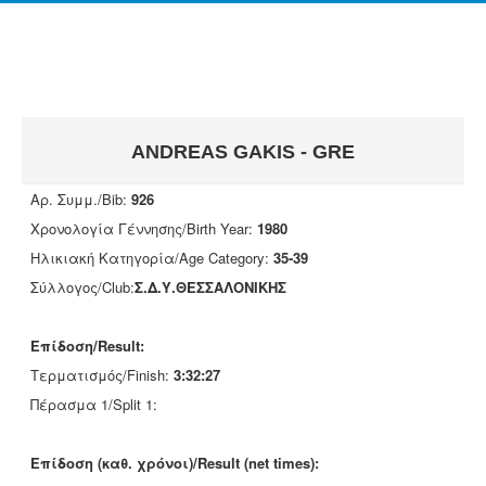
ANDREAS GAKIS - GRE
Αρ. Συμμ./Bib:
926
Χρονολογία Γέννησης/Birth Year:
1980
Ηλικιακή Κατηγορία/Age Category:
35-39
Σύλλογος/Club:
Σ.Δ.Υ.ΘΕΣΣΑΛΟΝΙΚΗΣ
Επίδοση/Result:
Τερματισμός/Finish:
3:32:27
Πέρασμα 1/Split 1:
Επίδοση (καθ. χρόνοι)/Result (net times):