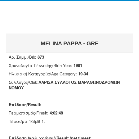
MELINA PAPPA - GRE
Αρ. Συμμ./Bib:
873
Χρονολογία Γέννησης/Birth Year:
1981
Ηλικιακή Κατηγορία/Age Category:
19-34
Σύλλογος/Club:
ΛΑΡΙΣΑ ΣΥΛΛΟΓΟΣ ΜΑΡΑΘΩΝΟΔΡΟΜΩΝ
ΝΟΜΟΥ
Επίδοση/Result:
Τερματισμός/Finish:
4:02:48
Πέρασμα 1/Split 1:
Επίδοση (καθ. χρόνοι)/Result (net times):