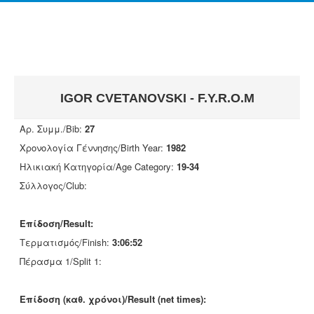
IGOR CVETANOVSKI - F.Y.R.O.M
Αρ. Συμμ./Bib:
27
Χρονολογία Γέννησης/Birth Year:
1982
Ηλικιακή Κατηγορία/Age Category:
19-34
Σύλλογος/Club:
Επίδοση/Result:
Τερματισμός/Finish:
3:06:52
Πέρασμα 1/Split 1:
Επίδοση (καθ. χρόνοι)/Result (net times):