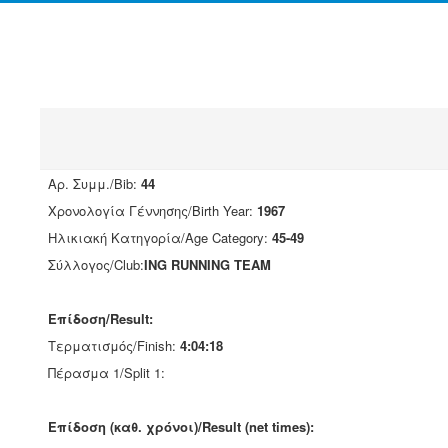
Αρ. Συμμ./Bib:
44
Χρονολογία Γέννησης/Birth Year:
1967
Ηλικιακή Κατηγορία/Age Category:
45-49
Σύλλογος/Club:
ING RUNNING TEAM
Επίδοση/Result:
Τερματισμός/Finish:
4:04:18
Πέρασμα 1/Split 1:
Επίδοση (καθ. χρόνοι)/Result (net times):