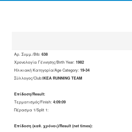
Αρ. Συμμ./Bib:
638
Χρονολογία Γέννησης/Birth Year:
1982
Ηλικιακή Κατηγορία/Age Category:
19-34
Σύλλογος/Club:
IKEA RUNNING TEAM
Επίδοση/Result:
Τερματισμός/Finish:
4:09:09
Πέρασμα 1/Split 1:
Επίδοση (καθ. χρόνοι)/Result (net times):