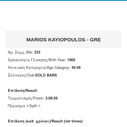
MARIOS KAYIOPOULOS - GRE
Αρ. Συμμ./Bib:
233
Χρονολογία Γέννησης/Birth Year:
1969
Ηλικιακή Κατηγορία/Age Category:
45-49
Σύλλογος/Club:
SOLO BARS
Επίδοση/Result:
Τερματισμός/Finish:
3:08:59
Πέρασμα 1/Split 1:
Επίδοση (καθ. χρόνοι)/Result (net times):