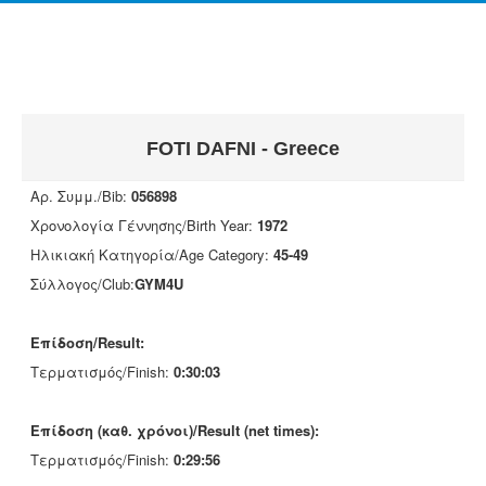
FOTI DAFNI - Greece
Αρ. Συμμ./Bib:
056898
Χρονολογία Γέννησης/Birth Year:
1972
Ηλικιακή Κατηγορία/Age Category:
45-49
Σύλλογος/Club:
GYM4U
Επίδοση/Result:
Τερματισμός/Finish:
0:30:03
Επίδοση (καθ. χρόνοι)/Result (net times):
Τερματισμός/Finish:
0:29:56