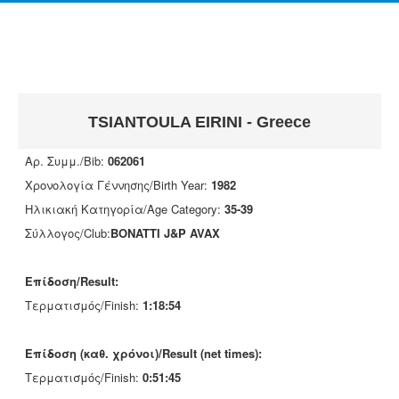
TSIANTOULA EIRINI - Greece
Αρ. Συμμ./Bib:
062061
Χρονολογία Γέννησης/Birth Year:
1982
Ηλικιακή Κατηγορία/Age Category:
35-39
Σύλλογος/Club:
BONATTI J&P AVAX
Επίδοση/Result:
Τερματισμός/Finish:
1:18:54
Επίδοση (καθ. χρόνοι)/Result (net times):
Τερματισμός/Finish:
0:51:45