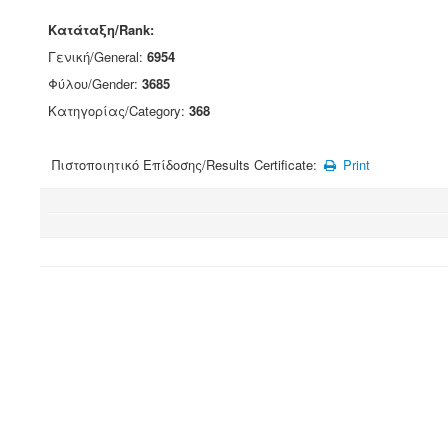
Κατάταξη/Rank:
Γενική/General:
6954
Φύλου/Gender:
3685
Κατηγορίας/Category:
368
Πιστοποιητικό Επίδοσης/Results Certificate:
Print