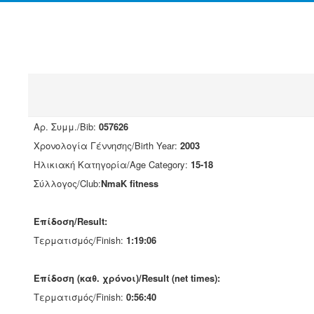
Αρ. Συμμ./Bib:
057626
Χρονολογία Γέννησης/Birth Year:
2003
Ηλικιακή Κατηγορία/Age Category:
15-18
Σύλλογος/Club:
NmaK fitness
Επίδοση/Result:
Τερματισμός/Finish:
1:19:06
Επίδοση (καθ. χρόνοι)/Result (net times):
Τερματισμός/Finish:
0:56:40