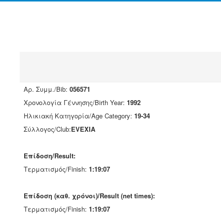
Αρ. Συμμ./Bib:
056571
Χρονολογία Γέννησης/Birth Year:
1992
Ηλικιακή Κατηγορία/Age Category:
19-34
Σύλλογος/Club:
EVEXIA
Επίδοση/Result:
Τερματισμός/Finish:
1:19:07
Επίδοση (καθ. χρόνοι)/Result (net times):
Τερματισμός/Finish:
1:19:07