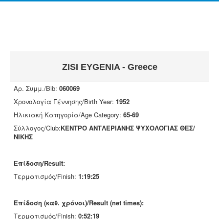
ZISI EYGENIA - Greece
Αρ. Συμμ./Bib:
060069
Χρονολογία Γέννησης/Birth Year:
1952
Ηλικιακή Κατηγορία/Age Category:
65-69
Σύλλογος/Club:
ΚΕΝΤΡΟ ΑΝΤΛΕΡΙΑΝΗΣ ΨΥΧΟΛΟΓΙΑΣ ΘΕΣ/
ΝΙΚΗΣ
Επίδοση/Result:
Τερματισμός/Finish:
1:19:25
Επίδοση (καθ. χρόνοι)/Result (net times):
Τερματισμός/Finish:
0:52:19