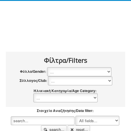
Φίλτρα/Filters
Φύλλο/Gender:
Σύλλογος/Club:
Ηλικιακή Κατηγορία/Age Category:
Στοιχείο Αναζήτησης/Data filter:
search...
reset...