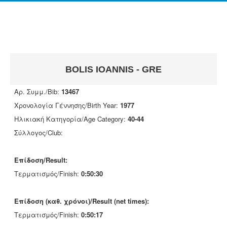
BOLIS IOANNIS - GRE
Αρ. Συμμ./Bib:
13467
Χρονολογία Γέννησης/Birth Year:
1977
Ηλικιακή Κατηγορία/Age Category:
40-44
Σύλλογος/Club:
Επίδοση/Result:
Τερματισμός/Finish:
0:50:30
Επίδοση (καθ. χρόνοι)/Result (net times):
Τερματισμός/Finish:
0:50:17