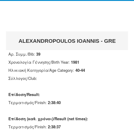
ALEΧANDROPOULOS IOANNIS - GRE
Αρ. Συμμ./Bib:
39
Χρονολογία Γέννησης/Birth Year:
1981
Ηλικιακή Κατηγορία/Age Category:
40-44
Σύλλογος/Club:
Επίδοση/Result:
Τερματισμός/Finish:
2:38:40
Επίδοση (καθ. χρόνοι)/Result (net times):
Τερματισμός/Finish:
2:38:37