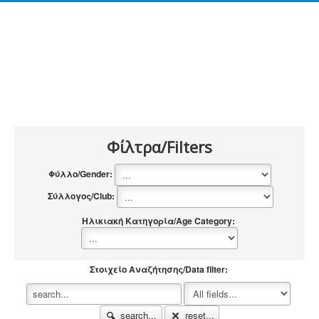
Φίλτρα/Filters
Φύλλο/Gender:
Σύλλογος/Club:
Ηλικιακή Κατηγορία/Age Category:
Στοιχείο Αναζήτησης/Data filter:
search...
reset...