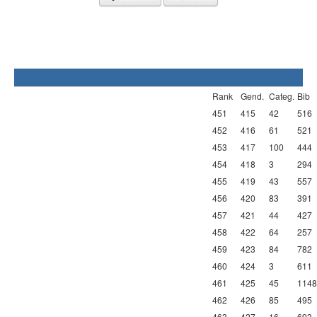
Rank
Gend.
Categ.
Bib
451
415
42
516
452
416
61
521
453
417
100
444
454
418
3
294
455
419
43
557
456
420
83
391
457
421
44
427
458
422
64
257
459
423
84
782
460
424
3
611
461
425
45
1148
462
426
85
495
463
427
16
693