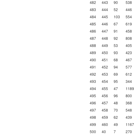
482
443
90
538
483
444
52
446
484
445
103
554
485
446
67
619
486
447
91
458
487
448
92
808
488
449
53
405
489
450
93
423
490
451
68
467
491
452
94
577
492
453
69
612
493
454
95
344
494
455
47
1189
495
456
96
800
496
457
48
368
497
458
70
548
498
459
62
439
499
460
49
1167
500
40
7
270