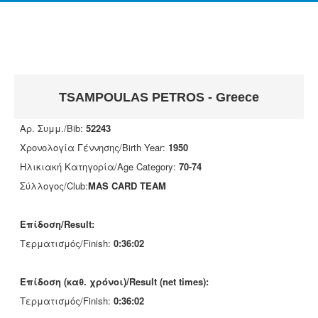
TSAMPOULAS PETROS - Greece
Αρ. Συμμ./Bib:
52243
Χρονολογία Γέννησης/Birth Year:
1950
Ηλικιακή Κατηγορία/Age Category:
70-74
Σύλλογος/Club:
MAS CARD TEAM
Επίδοση/Result:
Τερματισμός/Finish:
0:36:02
Επίδοση (καθ. χρόνοι)/Result (net times):
Τερματισμός/Finish:
0:36:02