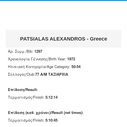
PATSIALAS ALEXANDROS - Greece
Αρ. Συμμ./Bib:
1297
Χρονολογία Γέννησης/Birth Year:
1972
Ηλικιακή Κατηγορία/Age Category:
50-54
Σύλλογος/Club:
77 Α/Μ ΤΑΞΙΑΡΧΙΑ
Επίδοση/Result:
Τερματισμός/Finish:
5:12:14
Επίδοση (καθ. χρόνοι)/Result (net times):
Τερματισμός/Finish:
5:10:45