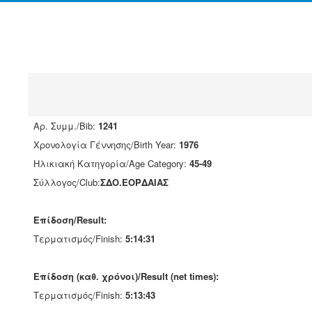
Αρ. Συμμ./Bib:
1241
Χρονολογία Γέννησης/Birth Year:
1976
Ηλικιακή Κατηγορία/Age Category:
45-49
Σύλλογος/Club:
ΣΔΟ.ΕΟΡΔΑΙΑΣ
Επίδοση/Result:
Τερματισμός/Finish:
5:14:31
Επίδοση (καθ. χρόνοι)/Result (net times):
Τερματισμός/Finish:
5:13:43