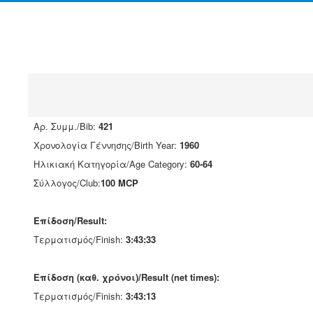
Αρ. Συμμ./Bib:
421
Χρονολογία Γέννησης/Birth Year:
1960
Ηλικιακή Κατηγορία/Age Category:
60-64
Σύλλογος/Club:
100 MCP
Επίδοση/Result:
Τερματισμός/Finish:
3:43:33
Επίδοση (καθ. χρόνοι)/Result (net times):
Τερματισμός/Finish:
3:43:13