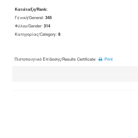
Κατάταξη/Rank:
Γενική/General:
345
Φύλου/Gender:
314
Κατηγορίας/Category:
8
Πιστοποιητικό Επίδοσης/Results Certificate:
Print