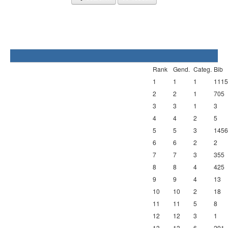
Rank
Gend.
Categ.
Bib
1
1
1
1115
2
2
1
705
3
3
1
3
4
4
2
5
5
5
3
1456
6
6
2
2
7
7
3
355
8
8
4
425
9
9
4
13
10
10
2
18
11
11
5
8
12
12
3
1
13
13
6
291