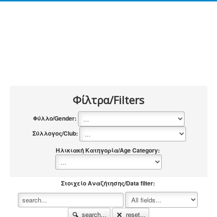
Φίλτρα/Filters
Φύλλο/Gender:
Σύλλογος/Club:
Ηλικιακή Κατηγορία/Age Category:
Στοιχείο Αναζήτησης/Data filter:
search...
reset...