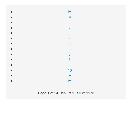
1
2
3
4
...
6
7
8
9
10
Page 1 of 24 Results 1 - 50 of 1173